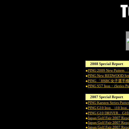
2008 Special Report
●
PING 2009 New Putters 
●
PING New REDWO
●
PING 「HSBC女子
●
PING S57 Iron・iSeries Pu
2007 Special Report
●
PING Karsten Series Putter
●
PING G10 Iron、i10 Ir
●
PING G10 DRIVER、G10
●
Japan Golf Fair 2007 Repo
●
Japan Golf Fair 2007 Repo
●
Japan Golf Fair 2007 Repor