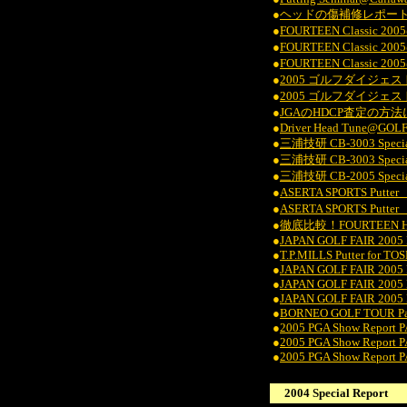
●
ヘッドの傷補修レポー
●
FOURTEEN Classic 2
●
FOURTEEN Classi
●
FOURTEEN Classi
●
2005 ゴルフダイジェ
●
2005 ゴルフダイジェ
●
JGAのHDCP査定の方
●
Driver Head Tune@GO
●
三浦技研 CB-3003 Special 
●
三浦技研 CB-3003 Special 
●
三浦技研 CB-2005 Special
●
ASERTA SPORTS Putter
●
ASERTA SPORTS Putte
●
徹底比較！FOURTEEN HI85
●
JAPAN GOLF FAIR 2005 R
●
T.P.MILLS Putter for TOS
●
JAPAN GOLF FAIR 2005 Re
●
JAPAN GOLF FAIR 2005 Re
●
JAPAN GOLF FAIR 2005 R
●
BORNEO GOLF TOUR Part
●
2005 PGA Show Report 
●
2005 PGA Show Report 
●
2005 PGA Show Report 
2004 Special Report