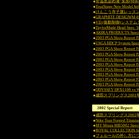
●
常温黒染め液"美黒(MIK
●
TourStage New Model Inf
●
けんこう寺子屋レッス
●
GRAPHITE DESIGN(M-85, 
●
V.D.(振動制御)システム Spe
●
TaylorMade Head Spec. S
●
AKIRA PRODUCTS Specia
●
2003 PGA Show Report P
●
USGA HDCP System Speci
●
2003 PGA Show Report P
●
2003 PGA Show Report P
●
2003 PGA Show Report PA
●
2003 PGA Show Report PA
●
2003 PGA Show Report P
●
2003 PGA Show Report P
●
2003 PGA Show Report PA
●
2003 PGA Show Report P
●
ODYSSEY DFX1100 vs
●
成田スプリングス2001
2002 Special Report
●
成田スプリングス200
●
Nike Tour Forged Titaniu
●
MY Miura MB5002 Speci
●
ROYAL COLLECTION Supe
●
フェルールの外し方に