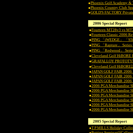
●
Phoenix Golf Academy & 
●
Phoenix Country Club Spe
●
GOLD'S FACTORY Private
2006 Special Report
●
Fourteen MT28v3 vs M
●
Fourteen Classic 2006 Re
●
PING 「iWEDGE」 「S58
●
PING 「Rapture」 Series 
●
PING 「Redwood」 Series 
●
Cleveland Golf HiBO
●
GRAFALLOY PROTOTY
●
Cleveland Golf Hi
●
JAPAN GOLF FAIR 2006 
●
JAPAN GOLF FAIR 2006 
●
JAPAN GOLF FAIR 2006 
●
2006 PGA Merchandise S
●
2006 PGA Merchandise S
●
2006 PGA Merchandise S
●
2006 PGA Merchandise S
●
2006 PGA Merchandise S
●
2006 PGA Merchandise S
2005 Special Report
●
T.P.MILLS Holiday Colle
●
Putting Seminar@Callaw