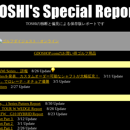
TOSHIの独断と偏見による保存版レポートです
GDOSHOP.comのお買い得ゴルフ用品
「iWi Series」 詳報
8/26 Update
OD Seriesを発表、カスタムオーダー可能なシャフトが大幅拡充！
3/11 Update
選手権」でロレーナ・オチョア優勝
3/5 Update
tters
2/27 Update
s,、i Series Putters Report
8/30 Update
on、TOUR W WEDGE Report
8/26 Update
 FW、G10 HYBRID Report
8/23 Update
rt Part 3
3/12 Update
rt Part 2
3/1 Update
t Part 1
2/26 Update