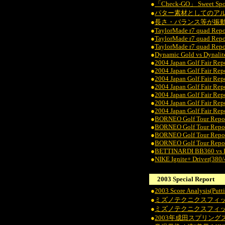
●
「Check-GO」 Sweet Spot
●
パター素材としてのア
●
長さ・バランス等が振動数に
●
TaylorMade r7 quad Repo
●
TaylorMade r7 quad Repo
●
TaylorMade r7 quad Repo
●
Dynamic Gold vs Dynalit
●
2004 Japan Golf Fair R
●
2004 Japan Golf Fair R
●
2004 Japan Golf Fair 
●
2004 Japan Golf Fair Re
●
2004 Japan Golf Fair Rep
●
2004 Japan Golf Fair R
●
2004 Japan Golf Fair Re
●
BORNEO Golf Tour Repo
●
BORNEO Golf Tour Repor
●
BORNEO Golf Tour Repor
●
BORNEO Golf Tour Repor
●
BETTINARDI BB360 vs
●
NIKE Ignite+ Driver(380
2003 Special Report
●
2003 Score Analysis(Put
●
ミズノテクニクスフィッテ
●
ミズノテクニクスフィッテ
●
2003年成田スプリン