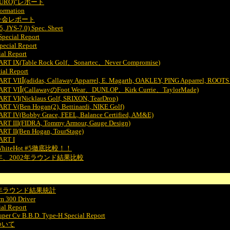
URO)"レポート
ormation
ン会レポート
JYS-7.0) Spec. Sheet
cial Report
pecial Report
l Report
ART IX
(Table Rock Golf、Sonartec、Never Compromise
)
al Report
I
ART VII
(adidas, Callaway Apparrel, E. Magarth, OAKLEY, PING Apparrel, ROOT
I
ART VI
(CallawayのFoot Wear、DUNLOP、Kirk Currie、TaylorMade)
RT VI(Nicklaus Golf, SRIXON, TearDrop)
RT V(Ben Hogan(2), Bettinardi, NIKE Golf)
ART IV(Bobby Grace, FEEL, Balance Certified, AM&E)
ART III(FIDRA, Tommy Armour, Gauge Design)
RT II(Ben Hogan, TourStage)
ART I
 WhiteHot #5徹底比較！！
年、2002年ラウンド結果比較
2年ラウンド結果統計
m 300 Driver
al Report
r Cv B.B.D. Type-H Special Report
ついて