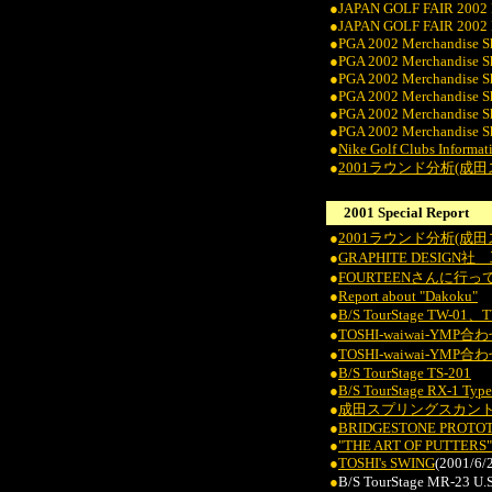
●JAPAN GOLF FAIR 2002 
●JAPAN GOLF FAIR 2002
●PGA 2002 Merchandise 
●PGA 2002 Merchandise 
●PGA 2002 Merchandise 
●PGA 2002 Merchandise S
●PGA 2002 Merchandise 
●PGA 2002 Merchandise 
●
Nike Golf Clubs Informat
●
2001ラウンド分析(成
2001 Special Report
●
2001ラウンド分析(成
●
GRAPHITE DESIG
●
FOURTEENさんに行
●
Report about "Dakoku"
●
B/S TourStage TW-01
●
TOSHI-waiwai-
●
TOSHI-waiwai-Y
●
B/S TourStage TS-201
●
B/S TourStage RX-1 Typ
●
成田スプリングスカン
●
BRIDGESTONE PROTOTYP
●
"THE ART OF PUTTERS"
●
TOSHI's SWING
(2001/6/
●
B/S TourStage MR-23 U.