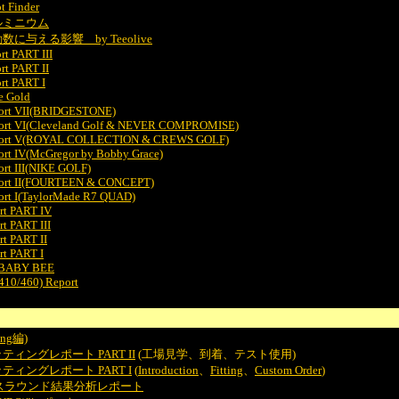
 Finder
ルミニウム
与える影響 by Teeolive
rt PART III
rt PART II
rt PART I
e Gold
eport VII(BRIDGESTONE)
eport VI(Cleveland Golf & NEVER COMPROMISE)
Report V(ROYAL COLLECTION & CREWS GOLF)
port IV(McGregor by Bobby Grace)
ort III(NIKE GOLF)
eport II(FOURTEEN & CONCEPT)
port I(TaylorMade R7 QUAD)
rt PART IV
t PART III
t PART II
t PART I
 BABY BEE
/410/460) Report
ting編)
ィングレポート PART II
(工場見学、到着、テスト使用)
ィングレポート PART I
(
Introduction
、
Fitting
、
Custom Order
)
グスラウンド結果分析レポート