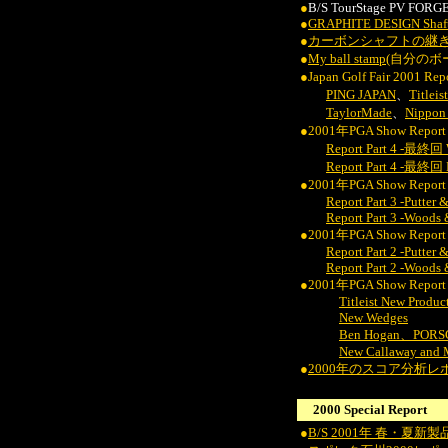
●
B/S TourStage PV FOR
●
GRAPHITE DESIGN Shaft
●
カーボンシャフトの継
●
My ball stamp
(自分のボ
●Japan Golf Fair 2001
PING JAPAN
、
Titleis
TaylorMade
、
Nippon 
●2001年PGA Show Report 
Report Part 4 -最終回 
Report Part 4 -最終回 P
●2001年PGA Show Report 
Report Part 3 -Putter
Report Part 3 -Woods 
●2001年PGA Show Report 
Report Part 2 -Putter
Report Part 2 -Woods 
●2001年PGA Show Report b
Titleist New Produc
New Wedges
Ben Hogan、PORSC
New Callaway and 
●
2000年のスコア分析レ
2000 Special Report
●
B/S 2001年 春・夏新