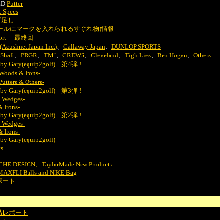
GED
Putter
 Specs
ぎ足し
ールにマークを入れられるすぐれ物)情報
 Report 最終回
t(Acushnet Japan Inc.)
、
Callaway Japan
、
DUNLOP SPORTS
Shaft
、
PRGR
、
TMJ
、
CREWS
、
Cleveland
、
TightLies
、
Ben Hogan
、
Others
by Gary(equip2golf) 第4弾 !!
Woods & Irons-
utters & Others-
by Gary(equip2golf) 第3弾 !!
 & Wedges-
& Irons-
by Gary(equip2golf) 第2弾 !!
 & Wedges-
& Irons-
y Gary(equip2golf)
ts
HE DESIGN、TaylorMade New Products
MAXFLI Balls and NIKE Bag
ポート
製品レポート