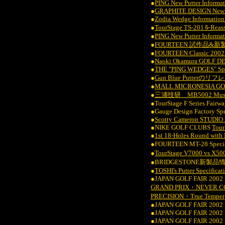
●
PING New Putter Informat
●
GRAPHITE DESIGN New S
●
Zodia Wedge Information
●
TourStage TS-201をRea
●
PING New Putter Informat
●
FOURTEEN 試作品&新製品 S
●
FOURTEEN Classic 2002 
●
Naoki Okamura GOLF DES
●
THE "PING WEDGES" Spe
●
Gun Blue Putterのリ
●
MALL MICRONESIA GO
●
三浦技研 MB5002 Muscle 
●TourStage F Series Fair
●Gauge Design Factory S
●
Scotty Cameron STUDI
●NIKE GOLF CLUBS
Tour
●
1st 18-Holes Round with
●FOURTEEN MT-28 Specia
●
TourStage V7000 vs 
●BRIDGESTONE新製品情報
●
TOSHI's Putter Specificat
●JAPAN GOLF FAIR 2002 
GRAND PRIX・NEVER CO
PRECISION・True Temper
●JAPAN GOLF FAIR 2002
●JAPAN GOLF FAIR 2002
●JAPAN GOLF FAIR 2002 