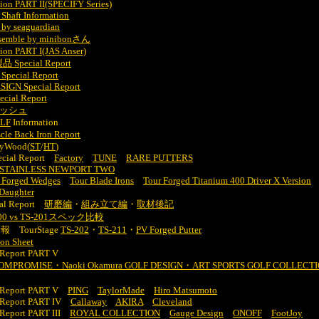
ion PART II(SPECIFY Series)
haft Information
 by seaguardian
ssemble by minibonさん
ion PART I(JAS Anser)
pecial Report
Special Report
IGN Special Report
cial Report
フレッシュ
LF
Information
Back Iron Report
wayWood(
ST
/
HT
)
pecial Report
Factory
TUNE
RARE PUTTERS
O STAINLESS NEWPORT TWO
 Forged Wedges
Tour Blade Irons
Tour Forged Titanium 400 Driver X Version
 Daughter
l Report
研磨編
・
組み立て編
・
取材後記
X5000 vs TS-201スペック比較
 TourStage
TS-202
・
TS-211
・
PV Forged Putter
ion Sheet
Report PART V
MPROMISE・Naoki Okamura GOLF DESIGN・ART SPORTS GOLF COLLEC
 Report PART V
PING
TaylorMade
Hiro Matsumoto
 Report PART IV
Callaway
AKIRA
Cleveland
Report PART III
ROYAL COLLECTION
Gauge Design
ONOFF
FootJoy