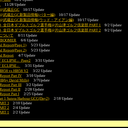
ト
11/28 Update
005@武蔵丘GC
10/17 Update
c 2005@武蔵丘GC新製品情報(パター編)
10/17 Update
c 2005@武蔵丘GC新製品情報(ウッド・アイアン編)
10/17 Update
スト 全日本ダブルスゴルフ選手権@片山津ゴルフ倶楽部 PART 1
9/2 Update
スト 全日本ダブルスゴルフ選手権@片山津ゴルフ倶楽部 PART 2
9/2 Update
法について
8/11 Update
LFBOOMER
6/6 Update
Report(Page 1)
5/23 Update
Report(Page 2)
5/23 Update
 Report
4/7 Update
 「ECLIPSE」 Page2
3/31 Update
r 「ECLIPSE」
3/31 Update
8 vs HI858 V2
3/22 Update
eport Part IV
3/10 Update
HI(by David Mills)
3/7Update
port Part III
3/2 Update
port Part II
2/28 Update
eport Part I
2/25 Update
 1 Sutera Harbour GCC(Day2)
2/18 Update
PART 3
2/10 Update
PART 2
2/4 Update
PART 1
2/2 Update