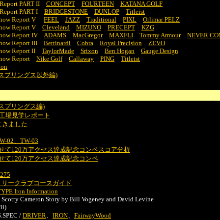
Report PART II
CONCEPT
FOURTEEN
KATANA GOLF
 Report PART I
BRIDGESTONE
DUNLOP
Titleist
Show Report V
FEEL
JAZZ
Traditional
PIXL
Orlimar PELZ
Show Report V
Cleveland
MIZUNO
PRECEPT
KZG
Show Report IV
ADAMS
MacGregor
MAXFLI
Tommy Armour
NEVER CO
how Report III
Bettinardi
Cobra
Royal Precision
ZEVO
Show Report II
TaylorMade
Srixon
Ben Hogan
Gauge Design
Show Report
Nike Golf
Callaway
PING
Titleist
ion
田スプリングス以外編)
田スプリングス編)
N社 工場見学レポート
ってきました
、TW-02、TW-03
YMP合わせて120万アクセス達成記念コンペスコア分析
MP合わせて120万アクセス達成記念コンペ
e275
トリークラブコースガイド
E Iron Information
Scotty Cameron Story by Bill Vogeney and David Levine
28)
S.SPEC /
DRIVER
、
IRON
、
FairwayWood