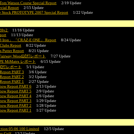
Tom Watson Course Special Report
2/19 Update
cial Report
2/15 Update
 Stock PROTOTYPE 2007 Special Report
1/22 Update
T28v2
11/16 Update
port
11/13 Update
 Iron」 「CRAZ-E ONE」 Report
8/24 Update
Clubs Report
8/22 Update
Putter Report
8/21 Update
RE Fairway Wood試打レポート
7/27 Update
PE MiMatrx レポート
6/15 Update
BORE試打レポート
5/1 Update
Report PART 3
3/6 Update
Report PART 2
3/2 Update
Report PART 1
2/27 Update
how Report PART 6
2/13 Update
how Report PART 5
2/9 Update
how Report PART 4
2/6 Update
how Report PART 3
1/29 Update
how Report PART 2
1/28 Update
how Report PART 1
1/27 Update
ction 05-06 100 Limited
12/5 Update
ay Golf
12/2 Update