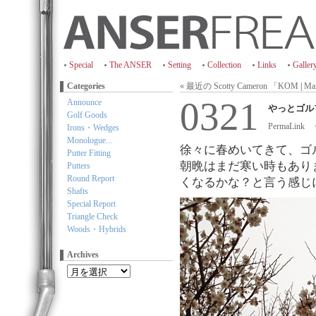
Special
The ANSER
Setting
Collection
Links
Galler
Categories
« 最近の Scotty Cameron 「KOM
|
Ma
0321
Announce
やっとゴル
Golf Goods
PermaLink
Irons・Wedges
Monologue...
徐々に春めいてきて、ゴル
Putter Fitting
朝晩はまだ寒い時もあり
Putters
Round Report
くなるかな？と言う感じ
Shafts
Special Report
Triangle Check
Woods・Hybrids
Archives