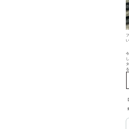
フ
今
し