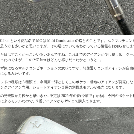
C Iron という商品名で MC は Multi Combination の略とのことです。ん？マル
と思う方も多いかと思いますが、その辺についてもわかっている情報をお知らせしま
見た目はすごくかっこいいあいあんですね。これまでのアイアンが少し易しめ、グー
ったのですが、この MC Iron はどんな感じだったかというと...。
まず気になるマルチコンビネーションの意味ですが、想像通りコンボアイアンが自由
うになるみたいです。
ヘッドの種類は 3 種類で、今回第一弾としてこのポケット構造のアイアンが発売に
ロングアイアン専用、ショートアイアン専用の別構造モデルが発売になります。
の発売数か月後かと思いきや...予定は 2025 年の春(今頃ですかね)。今回のポケッ
に来るモデルなので、5 番アイアンから PW まで購入できます。