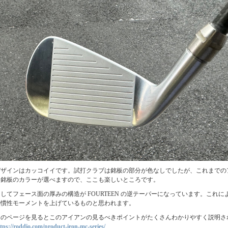
デザインはカッコイイです。試打クラブは銘板の部分が色なしでしたが、これまでの
く銘板のカラーが選べますので、ここも楽しいところです。
してフェース面の厚みの構造が FOURTEEN の逆テーパーになっています。これ
の慣性モーメントを上げているものと思われます。
このページを見るとこのアイアンの見るべきポイントがたくさんわかりやすく説明さ
tps://roddio.com/product-iron-mc-series/