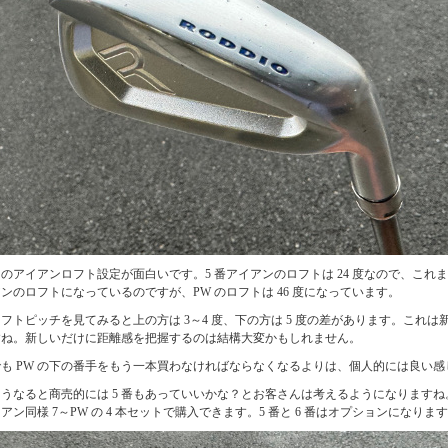
のアイアンロフト設定が面白いです。5 番アイアンのロフトは 24 度なので、これまで
ンのロフトになっているのですが、PW のロフトは 46 度になっています。
フトピッチを見てみると上の方は 3～4 度、下の方は 5 度の差があります。これは
すね。新しいだけに距離感を把握するのは結構大変かもしれません。
でも PW の下の番手をもう一本買わなければならなくなるよりは、個人的には良い
こうなると商売的には 5 番もあっていいかな？とお客さんは考えるようになります
アン同様 7～PW の 4 本セットで購入できます。5 番と 6 番はオプションになりま