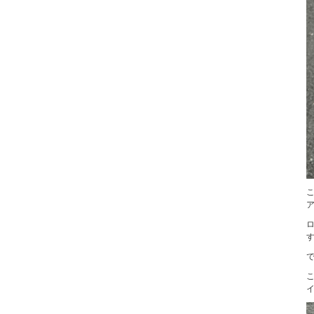
こ
ア
ロ
イ