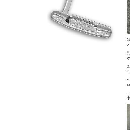
M
か
こ
中