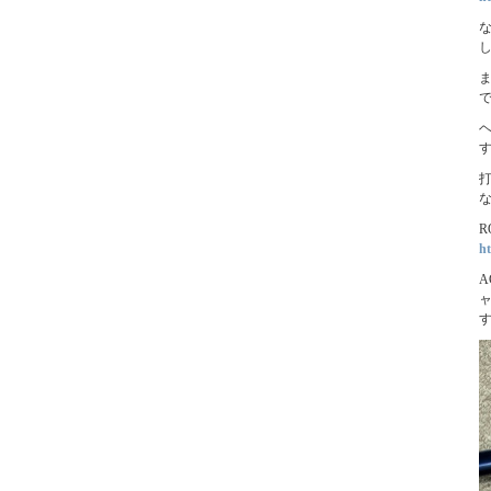
ま
な
R
ht
A
ャ