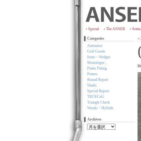
Special
The ANSER
Setti
Categories
«
Announce
Golf Goods
Irons・Wedges
Monologue...
R
Putter Fitting
Putters
Round Report
Shafts
Special Report
TRUECoG
Triangle Check
Woods・Hybrids
Archives