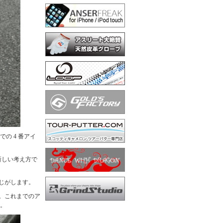
の 4 番アイ
新しい考え方で
感じがします。
ね。これまでのア
す。