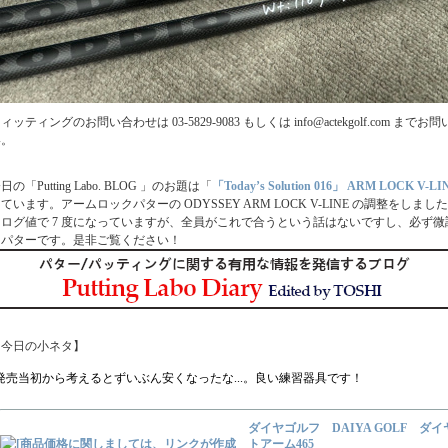
ィッティングのお問い合わせは 03-5829-9083 もしくは info@actekgolf.com ま
い。
日の「Putting Labo. BLOG 」のお題は「
「Today’s Solution 016」 ARM LOCK V-LI
ています。アームロックパターの ODYSSEY ARM LOCK V-LINE の調整をしま
タログ値で 7 度になっていますが、全員がこれで合うという話はないですし、必ず
るパターです。是非ご覧ください！
【今日の小ネタ】
発売当初から考えるとずいぶん安くなったな...。良い練習器具です！
ダイヤゴルフ DAIYA GOLF ダ
トアーム465