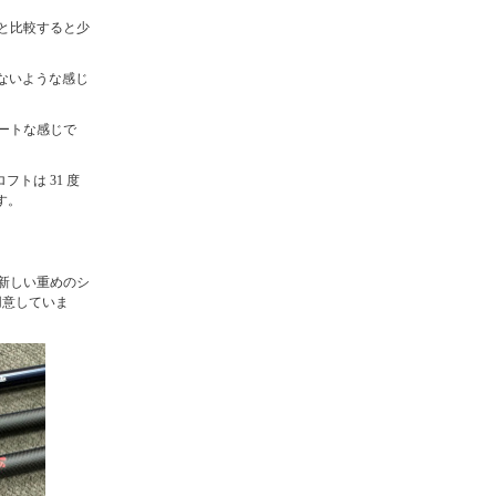
と比較すると少
どないような感じ
ートな感じで
トは 31 度
す。
トは新しい重めのシ
トをご用意していま