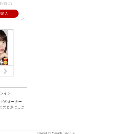
/4/3時点)
で購入
ンイン
ログのオーナー
そのときはしば
Powered by
Movable Type 3.35