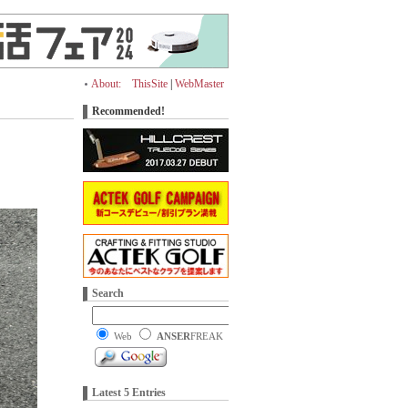
About:
ThisSite
|
WebMaster
Recommended!
Search
Web
ANSER
FREAK
Latest 5 Entries