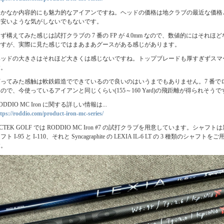
なかなか内容的にも魅力的なアイアンですね。ヘッドの価格は地クラブの最近な価格
し安いような気がしないでもないです。
ず構えてみた感じは試打クラブの 7 番の FP が 4.0mm なので、数値的にはそれほ
ですが、実際に見た感じではまあまあグースがある感じがあります。
ヘッドの大きさはそれほど大きくは感じないですね。トップブレードも厚すぎずスマ
す。
打ってみた感触は軟鉄鍛造でできているので良いのはいうまでもありません。7 番でロフ
ので、今使っているアイアンと同じくらい(155～160 Yard)の飛距離が得られそうで
ODDIO MC Iron に関する詳しい情報は...
tps://roddio.com/product-iron-mc-series/
CTEK GOLF では RODDIO MC Iron #7 の試打クラブを用意しています。シャフ
フト I-95 と I-110、それと Syncagraphite の LEXIA IL-6 LT の 3 種類のシャフ
す。