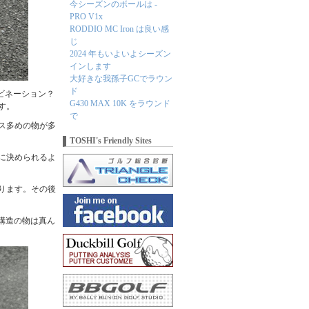
今シーズンのボールは -
PRO V1x
RODDIO MC Iron は良い感
じ
2024 年もいよいよシーズン
インします
大好きな我孫子GCでラウン
ド
チコンビネーション？
G430 MAX 10K をラウンド
す。
で
ス多めの物が多
TOSHI's Friendly Sites
に決められるよ
なります。その後
ト構造の物は真ん