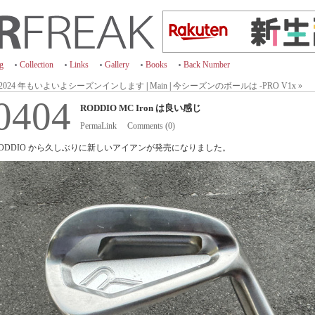
ng
Collection
Links
Gallery
Books
Back Number
 2024 年もいよいよシーズンインします
|
Main
|
今シーズンのボールは -PRO V1x »
0404
RODDIO MC Iron は良い感じ
PermaLink
Comments (0)
ODDIO から久しぶりに新しいアイアンが発売になりました。