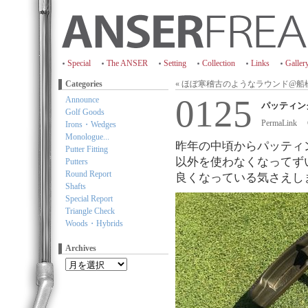
Special
The ANSER
Setting
Collection
Links
Galler
Categories
« ほぼ寒稽古のようなラウンド@船橋C
0125
Announce
パッティン
Golf Goods
PermaLink
Irons・Wedges
Monologue...
昨年の中頃からパッティン
Putter Fitting
以外を使わなくなってず
Putters
Round Report
良くなっている気さえし
Shafts
Special Report
Triangle Check
Woods・Hybrids
Archives